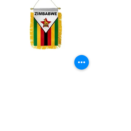
Zimbabwe Mini Banner
Price
$3.99
Quantity
*
Add to Cart
Mini Banner 4 inches x 6 inches