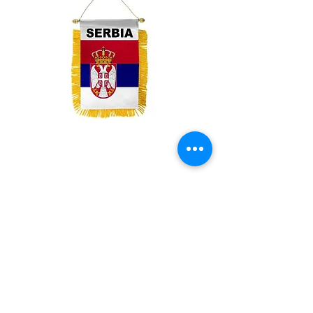
Serbia Mini Banner
Price
$3.99
Quantity
*
Add to Cart
Mini Banner 4 inches x 6 inches