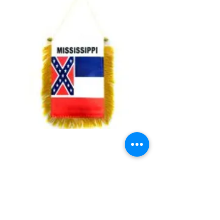
Mississippi Mini
Banner
Price
$3.99
Quantity
*