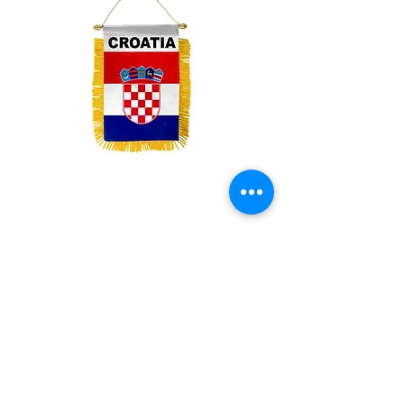
Croatia Mini Banner
Price
$3.99
Quantity
*
Add to Cart
Mini Banner 4 inches x 6 inches