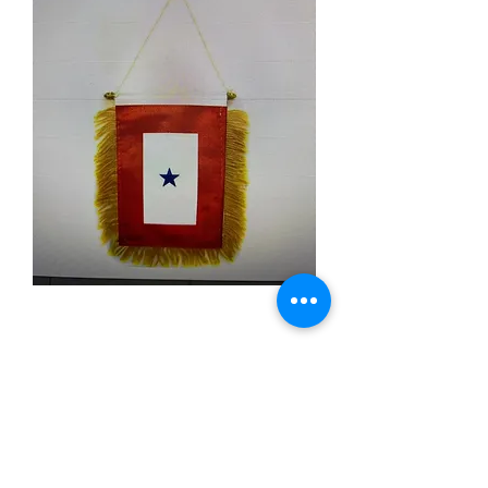
Blue Star Mini Banner
Price
$3.99
Quantity
*