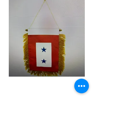
2 Blue Star Mini
Banner
Price
$3.99
Quantity
*